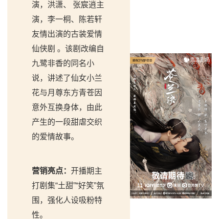
演，洪潇、 张宸逍主
演，李一桐、陈若轩
友情出演的古装爱情
仙侠剧 。该剧改编自
九鹭非香的同名小
说，讲述了仙女小兰
花与月尊东方青苍因
意外互换身体，由此
产生的一段甜虐交织
的爱情故事。
营销亮点：
开播期主
打剧集“土甜”“好笑”氛
围，强化人设吸粉特
性。