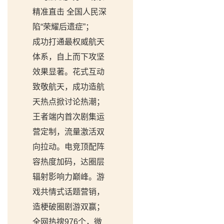
精准直击 全国人民深
陷“荣耀后遗症”；
成功打通最权威航天
体系，自上而下攻坚
效果显著。花式互动
致敬航天，成功造航
天热点掀讨论热潮；
王者端内首次剧集运
营定制，流量激活双
向拉动。电竞顶配阵
容热度加码，达圈层
辐射影响力巅峰。游
戏共情式话题营销，
造梗破圈剧游双赢；
全网热搜976个，微