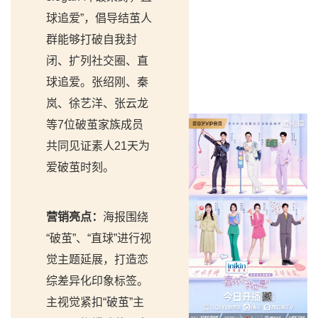
球追爱”，倡导结茧人
群能够打破自我封
闭、扩列社交圈、直
球追爱。张绍刚、秦
岚、徐艺洋、张云龙
等7位破茧家族成员
共同见证素人21天为
爱破茧时刻。
营销亮点：
海报围绕
“破茧”、“直球”进行视
觉主题延展，打造恋
综差异化印象标签。
主视觉紧扣“破茧”主