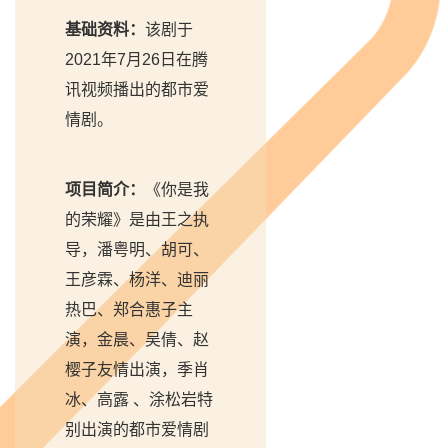
基础资料：
该剧于
2021年7月26日在腾
讯视频播出的都市爱
情剧。
项目简介：
《你是我
的荣耀》是由王之执
导，潘粤明、胡可、
王彦霖、杨洋、迪丽
热巴、郑合惠子主
演，金晨、吴倩、赵
樱子友情出演，季肖
冰、高露 、涂松岩特
别出演的都市爱情剧