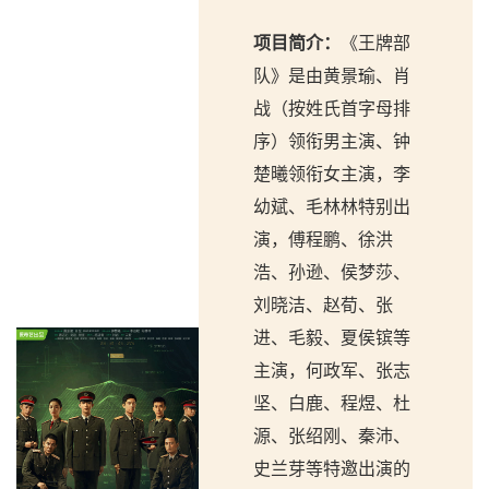
项目简介：
《王牌部
队》是由黄景瑜、肖
战（按姓氏首字母排
序）领衔男主演、钟
楚曦领衔女主演，李
幼斌、毛林林特别出
演，傅程鹏、徐洪
浩、孙逊、侯梦莎、
刘晓洁、赵荀、张
进、毛毅、夏侯镔等
主演，何政军、张志
坚、白鹿、程煜、杜
源、张绍刚、秦沛、
史兰芽等特邀出演的