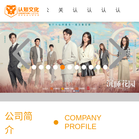
首
公
关
认
认
认
认
页
司
于
知
知
知
知
简
我
案
业
招
星
介
们
例
务
聘
选
公司简
COMPANY
PROFILE
介