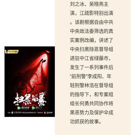
刘之冰、吴晓亮主
演，江疏影特别出演
。该剧根据自由中共
中央政法委筛选的真
实案例改编，讲述了
中央扫黑除恶督导组
进驻中江省绿藤市，
发生了一系列事件后
“前刑警”李成阳、年
轻刑警林浩在督导组
的指导下，和专案组
组长何勇共同协作将
黑恶势力及保护伞成
功抓获的故事。