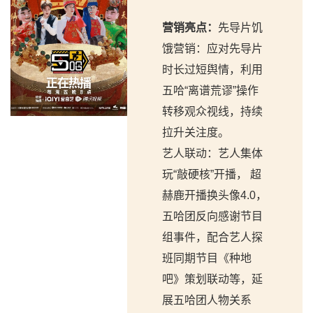
营销亮点：
先导片饥
饿营销：应对先导片
时长过短舆情，利用
五哈“离谱荒谬”操作
转移观众视线，持续
拉升关注度。
艺人联动：艺人集体
玩“敲硬核”开播， 超
赫鹿开播换头像4.0，
五哈团反向感谢节目
组事件，配合艺人探
班同期节目《种地
吧》策划联动等，延
展五哈团人物关系