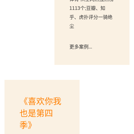
1113个;豆瓣、知
乎、虎扑评分一骑绝
尘
更多案例...
《喜欢你我
也是第四
季》