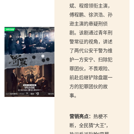
斌、程煜领衔主演，
傅程鹏、徐洪浩、孙
逊主演的悬疑刑侦
剧。该剧通过青年刑
警常征的视角，讲述
了两代公安干警为维
护一方安宁、扫除犯
罪团伙，不畏艰险、
前赴后继铲除盘踞一
方的犯罪团伙的故
事。
营销亮点：
热梗不
断，全民猜“大王”，