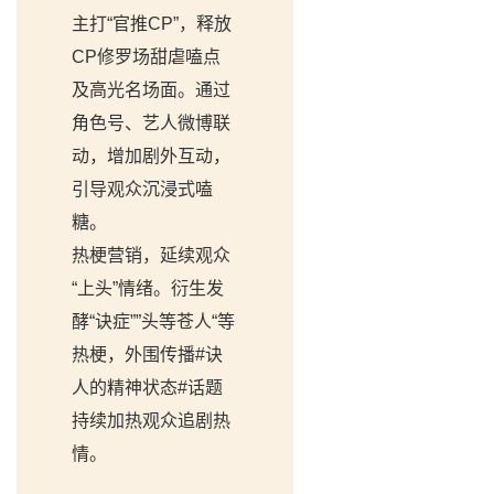
主打“官推CP”，释放
CP修罗场甜虐嗑点
及高光名场面。通过
角色号、艺人微博联
动，增加剧外互动，
引导观众沉浸式嗑
糖。
热梗营销，延续观众
“上头”情绪。衍生发
酵“诀症””头等苍人“等
热梗，外围传播#诀
人的精神状态#话题
持续加热观众追剧热
情。