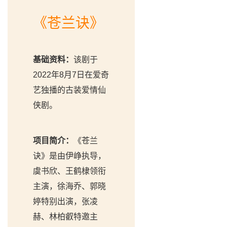
《苍兰诀》
基础资料：
该剧于
2022年8月7日在爱奇
艺独播的古装爱情仙
侠剧。
项目简介：
《苍兰
诀》是由伊峥执导，
虞书欣、王鹤棣领衔
主演，徐海乔、郭晓
婷特别出演，张凌
赫、林柏叡特邀主