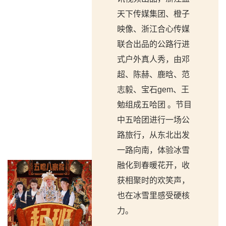
天下传媒集团、橙子
映像、浙江合心传媒
联合出品的公路行进
式户外真人秀，由邓
超、陈赫、鹿晗、范
志毅、宝石gem、王
勉组成五哈团 。节目
中五哈团进行一场公
路旅行，从东北出发
一路向南，体验冰雪
融化到春暖花开，收
获相聚时的欢笑声，
也在冰雪里感受硬核
力。