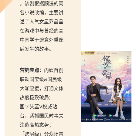
。该剧根据顾漫的同
名小说改编，主要讲
述了人气女星乔晶晶
在游戏中与曾经的高
中同学于途意外重逢
后发生的故事。
营销亮点：
内娱首创
联动国宝级&国民级
大咖应援，打通文体
热度极致破局;
国字头蓝V权威站
台，紧抓国民时事关
注造高热态势；
「跨层级」分众场景